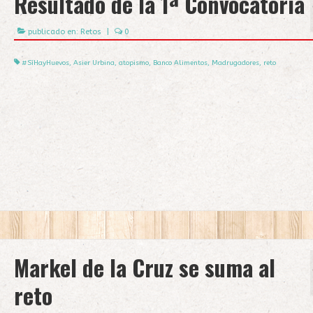
Resultado de la 1ª Convocatoria
publicado en:
Retos
|
0
#SíHayHuevos
,
Asier Urbina
,
atopismo
,
Banco Alimentos
,
Madrugadores
,
reto
Markel de la Cruz se suma al
reto