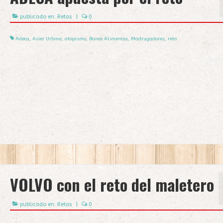
publicado en:
Retos
|
0
Adeca
,
Asier Urbina
,
atopismo
,
Banco Alimentos
,
Madrugadores
,
reto
VOLVO con el reto del maletero
publicado en:
Retos
|
0