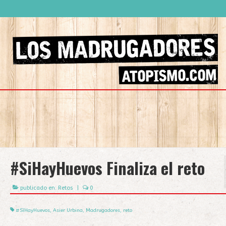
#SiHayHuevos
Finaliza el reto
publicado en:
Retos
|
0
#SíHayHuevos
,
Asier Urbina
,
Madrugadores
,
reto