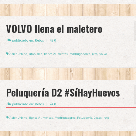
VOLVO llena el maletero
publicado en:
Retos
|
0
Asier Urbina
,
atopismo
,
Banco Alimentos
,
Madrugadores
,
reto
,
Volvo
Peluquería D2 #SíHayHuevos
publicado en:
Retos
|
0
Asier Urbina
,
Banco Alimentos
,
Madrugadores
,
Peluquería Dedos
,
reto