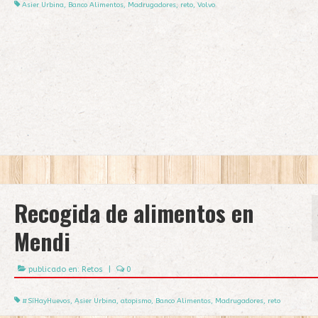
Asier Urbina
,
Banco Alimentos
,
Madrugadores
,
reto
,
Volvo
Recogida de alimentos en
Mendi
publicado en:
Retos
|
0
#SíHayHuevos
,
Asier Urbina
,
atopismo
,
Banco Alimentos
,
Madrugadores
,
reto