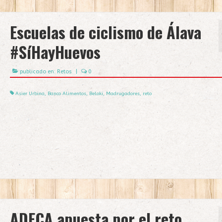
Escuelas de ciclismo de Álava
#SíHayHuevos
publicado en:
Retos
|
0
Asier Urbina
,
Banco Alimentos
,
Beloki
,
Madrugadores
,
reto
ADECA apuesta por el reto