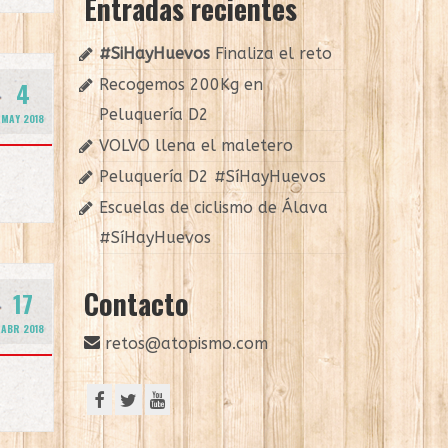
Entradas recientes
#SiHayHuevos
Finaliza el reto
Recogemos 200Kg en
4
Peluquería D2
MAY 2018
VOLVO llena el maletero
Peluquería D2 #SíHayHuevos
Escuelas de ciclismo de Álava
#SíHayHuevos
Contacto
17
ABR 2018
retos@atopismo.com